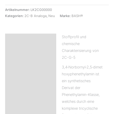
Artikelnummer:
LK2CG00000
Kategorien:
2C-B Analoga
,
Neu
Marke:
BASH®
Stoffprofil und
Beschreibung
chemische
Rezensionen (0)
Charakterisierung von
2C-G-5
3,4‑Norbornyl‑2,5‑dimet
hoxyphenethylamin ist
ein synthetisches
Derivat der
Phenethylamin-Klasse,
welches durch eine
komplexe tricyclische