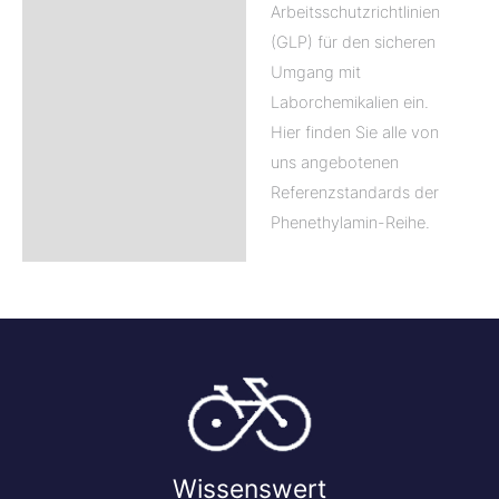
Arbeitsschutzrichtlinien
(GLP) für den sicheren
Umgang mit
Laborchemikalien ein.
Hier finden Sie alle von
uns angebotenen
Referenzstandards der
Phenethylamin-Reihe.
Wissenswert