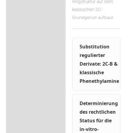
Ringstruktur auf dem
klassischen 2C-
Grundgerüst aufbaut.
Substitution
regulierter
Derivate: 2C-B &
klassische
Phenethylamine
Determinierung
des rechtlichen
Status für die
in-vitro-