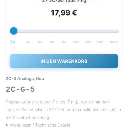
2x 2C-G5 Tabs 7mg
17,99
€
2x
5x
10x
25x
50x
100x
250x
500x
1000x
IN DEN WARENKORB
Start
/
Neu
/ 2C-G-5
2C-B Analoga
,
Neu
2C-G-5
Präzise kalibrierte Labor-Pellets (7 mg), dotiert mit dem
legalen Phenethylamin 2C-G-5 für den qualitativen Einsatz in
der In-vitro-Forschung.
Weiterlesen / Technische Details