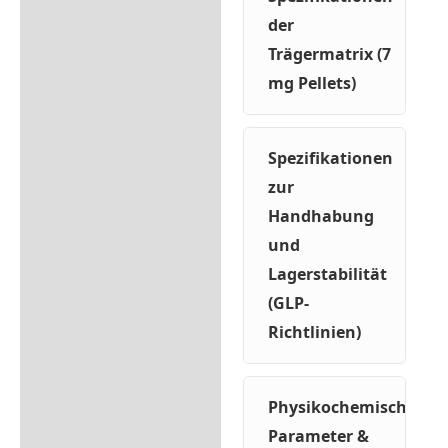
der
Trägermatrix (7
mg Pellets)
Spezifikationen
zur
Handhabung
und
Lagerstabilität
(GLP-
Richtlinien)
Physikochemische
Parameter &