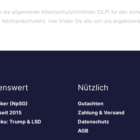
ts die allgemeinen Arbeitsschutzrichtlinien (GLP) für den s
d Nitrilhandschuhen). Hier finden Sie alle von uns angebote
enswert
Nützlich
cker (NpSG)
Gutachten
eit 2015
Zahlung & Versand
ku: Trump & LSD
Datenschutz
AGB