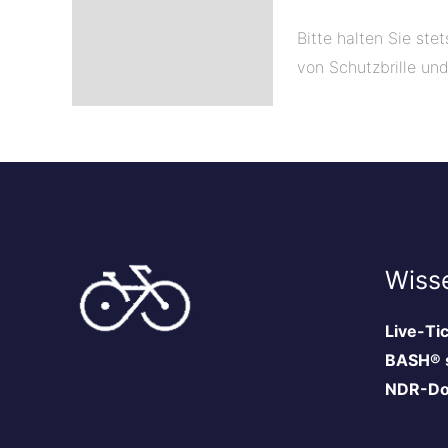
Bitte halten Sie ste
von Schutzbrille un
Wiss
Live-Ti
BASH® s
NDR-Do