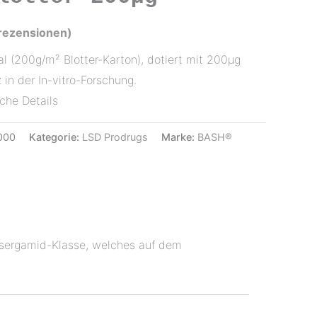
ezensionen)
al (200g/m² Blotter-Karton), dotiert mit 200µg
 in der In-vitro-Forschung.
che Details
000
Kategorie:
LSD Prodrugs
Marke:
BASH®
Lysergamid-Klasse, welches auf dem