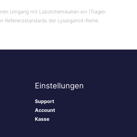
icheren Umgang mit Laborchemikalien ein (Tragen
nen Referenzstandards der Lysergamid-Reihe.
Einstellungen
Support
Account
Kasse