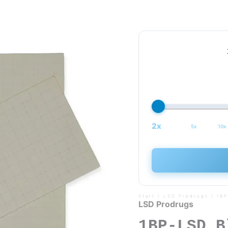
2x
5x
10x
Start
/
LSD Prodrugs
/ 1BP
LSD Prodrugs
1BP-LSD B