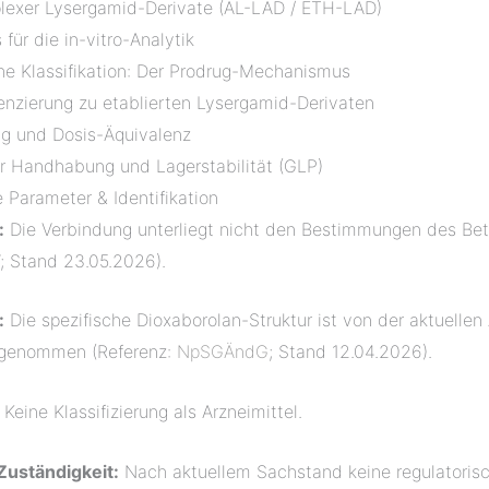
plexer Lysergamid-Derivate (AL-LAD / ETH-LAD)
 für die in-vitro-Analytik
e Klassifikation: Der Prodrug-Mechanismus
renzierung zu etablierten Lysergamid-Derivaten
 und Dosis-Äquivalenz
ur Handhabung und Lagerstabilität (GLP)
Parameter & Identifikation
:
Die Verbindung unterliegt nicht den Bestimmungen des Be
; Stand 23.05.2026).
:
Die spezifische Dioxaborolan-Struktur ist von der aktuelle
genommen (Referenz:
NpSGÄndG
; Stand 12.04.2026).
Keine Klassifizierung als Arzneimittel.
Zuständigkeit:
Nach aktuellem Sachstand keine regulatorisc