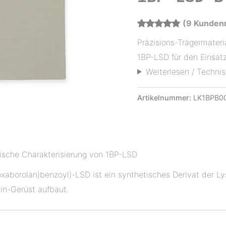
(
9
Kundenr
Bewertet
9
Präzisions-Trägermateri
mit
4.89
von
5,
1BP-LSD für den Einsatz
basierend
auf
Weiterlesen / Technis
Kundenbewertungen
Artikelnummer:
LK1BPB0
mische Charakterisierung von 1BP-LSD
oxaborolan)benzoyl)-LSD ist ein synthetisches Derivat der 
in-Gerüst aufbaut.