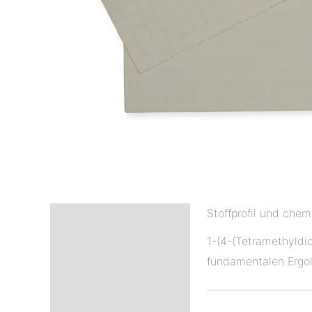
Stoffprofil und che
Beschreibung
1-(4-(Tetramethyldi
Zusätzliche
fundamentalen Ergol
Informationen
Rezensionen (9)