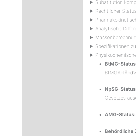
Substitution kom
Rechtlicher Status
Pharmakokinetisch
Analytische Diffe
Massenberechnung
Spezifikationen z
Physikochemische 
BtMG-Status
BtMGAnlÄndV
NpSG-Status
Gesetzes aus
AMG-Status:
Behördliche 