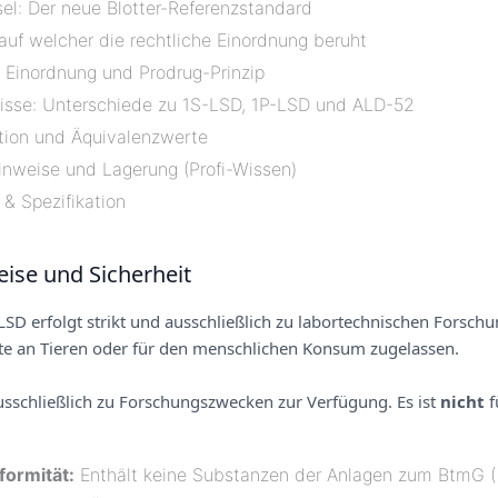
l: Der neue Blotter-Referenzstandard
 auf welcher die rechtliche Einordnung beruht
 Einordnung und Prodrug-Prinzip
isse: Unterschiede zu 1S-LSD, 1P-LSD und ALD-52
tion und Äquivalenzwerte
inweise und Lagerung (Profi-Wissen)
& Spezifikation
eise und Sicherheit
LSD erfolgt strikt und ausschließlich zu labortechnischen Forsc
nte an Tieren oder für den menschlichen Konsum zugelassen.
usschließlich zu Forschungszwecken zur Verfügung. Es ist
nicht
f
ormität:
Enthält keine Substanzen der Anlagen zum BtmG (