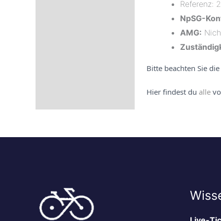
Referenz:
2
NpSG-Konf
AMG:
Nicht
Zuständigk
Bitte beachten Sie di
Hier findest du
alle
vo
Wiss
Live-Ti