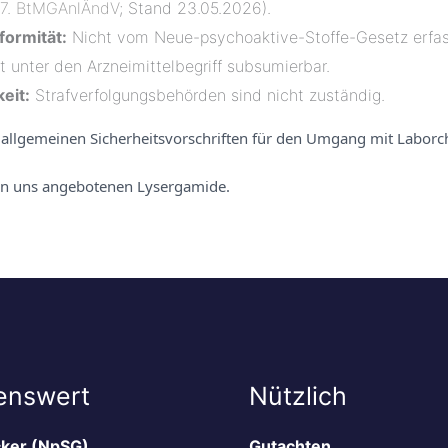
7. BtMGAnlÄndV
; Stand 23.05.2026).
ormität:
Nicht vom Neue-psychoaktive-Stoffe-Gesetz erfas
 unter den Arzneimittelbegriff subsumierbar.
eit:
Strafverfolgungsbehörden sind nicht zuständig.
e allgemeinen Sicherheitsvorschriften für den Umgang mit Laborc
n uns angebotenen Lysergamide.
enswert
Nützlich
cker (NpSG)
Gutachten