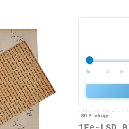
1x
2x
5x
Start
/
LSD Prodrugs
/ 1Fe
LSD Prodrugs
1Fe-LSD B