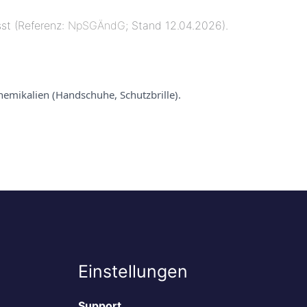
st (Referenz:
NpSGÄndG
; Stand 12.04.2026).
hemikalien (Handschuhe, Schutzbrille).
Einstellungen
Support