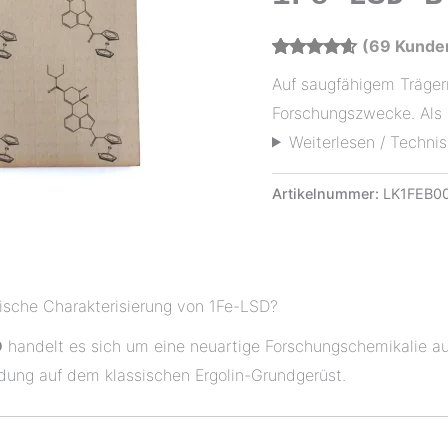
(
69
Kunde
Bewertet
69
Auf saugfähigem Trägerm
mit
4.58
von 5,
Forschungszwecke. Als
basierend
auf
Weiterlesen / Technis
Kundenbewertungen
Artikelnummer:
LK1FEB0
mische Charakterisierung von 1Fe-LSD?
D
handelt es sich um eine neuartige Forschungschemikalie au
ndung auf dem klassischen Ergolin-Grundgerüst.